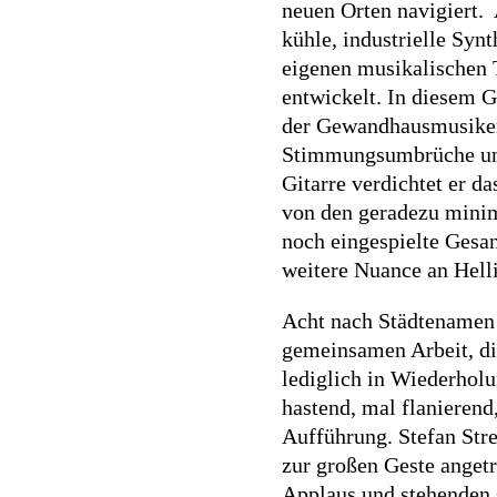
neuen Orten navigiert. 
kühle, industrielle Sy
eigenen musikalischen 
entwickelt. In diesem G
der Gewandhausmusiker*
Stimmungsumbrüche und 
Gitarre verdichtet er d
von den geradezu minima
noch eingespielte Gesa
weitere Nuance an Hell
Acht nach Städtenamen
gemeinsamen Arbeit, di
lediglich in Wiederhol
hastend, mal flanieren
Aufführung. Stefan Str
zur großen Geste angetr
Applaus und stehenden 