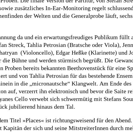
Proben. Die finale Version der Partitur, von Stefan Str
 sowie zusätzliches In-Ear-Monitoring regelt schlussen
nfinden der Welten und die Generalprobe läuft, sechs
nnung da und ein erwartungsfreudiges Publikum füllt 
n Streck, Tahlia Petrosian (Bratsche oder Viola), Jen
hatryan (Violoncello), Edgar Heßke (Klarinette) und J
er die Bühne und werden stürmisch begrüßt. Die Gewa
n Proben bereits bekannten Beethovenstück für eine Sp
ert und von Tahlia Petrosian für das bestehende Ensemb
hinein in die „micronautsche“ Klangwelt. Am Ende des 
on auf, verzerrt ihn elektronisch und bevor die Saite r
yanes Cello verwebt sich schwermütig mit Stefans Soun
ück jubilierend hinaus dem Tal.
dem Titel »Places« ist richtungsweisend für den Abend
 Kapitän der sich und seine MitstreiterInnen durch me