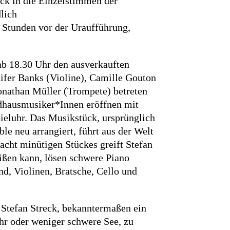
eck in die Einzelstimmen der
dlich
 Stunden vor der Uraufführung,
ab 18.30 Uhr den ausverkauften
nifer Banks (Violine), Camille Gouton
onathan Müller (Trompete) betreten
ndhausmusiker*Innen eröffnen mit
ieluhr. Das Musikstück, ursprünglich
le neu arrangiert, führt aus der Welt
acht minütigen Stückes greift Stefan
eißen kann, lösen schwere Piano
d, Violinen, Bratsche, Cello und
. Stefan Streck, bekanntermaßen ein
hr oder weniger schwere See, zu