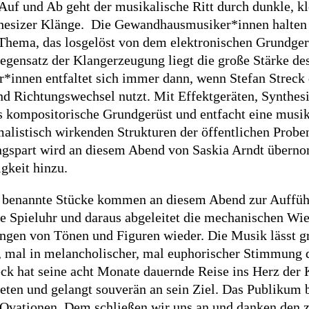
Auf und Ab geht der musikalische Ritt durch dunkle, k
nthesizer Klänge. Die Gewandhausmusiker*innen halten 
Thema, das losgelöst von dem elektronischen Grundger
egensatz der Klangerzeugung liegt die große Stärke de
innen entfaltet sich immer dann, wenn Stefan Streck d
Richtungswechsel nutzt. Mit Effektgeräten, Synthesi
as kompositorische Grundgerüst und entfacht eine musik
listisch wirkenden Strukturen der öffentlichen Proben
ngspart wird an diesem Abend von Saskia Arndt übern
igkeit hinzu.
 benannte Stücke kommen an diesem Abend zur Aufführ
e Spieluhr und daraus abgeleitet die mechanischen Wie
ungen von Tönen und Figuren wieder. Die Musik lässt gr
d, mal in melancholischer, mal euphorischer Stimmung 
eck hat seine acht Monate dauernde Reise ins Herz der 
eten und gelangt souverän an sein Ziel. Das Publikum b
Ovationen. Dem schließen wir uns an und danken den